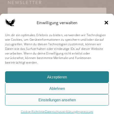
NEWSLETTER
Einwilligung verwalten
Um dir ein optimales Erlebnis zu bieten, verwenden wir Technologien
Klicke hier, um Marketing-Cookies zu
wie Cookies, um Geräteinformationen zu speichern und/oder darauf
akzeptieren und diesen Inhalt zu aktivieren
zuzugreifen. Wenn du diesen Technologien zustimmst, können wir
Daten wie das Surfverhalten oder eindeutige IDs auf dieser Website
verarbeiten. Wenn du deine Einwilligung nicht erteilst oder
zurückziehst, können bestimmte Merkmale und Funktionen
beeinträchtigt werden.
Akzeptieren
Ablehnen
Einstellungen ansehen
Tania Levy Vocal Studio. All Rights Reserved. |
Impressum
|
Widerrufsbelehrung
|
AGB
|
Datenschutzerklärung
Cookie-Richtlinie
Datenschutzerklärung
Impressum