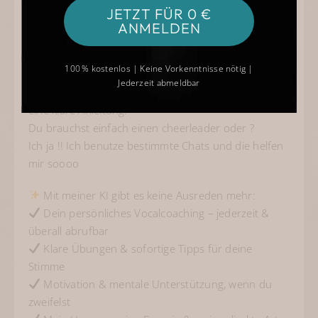
JETZT FÜR 0 €
ANMELDEN
Vielleicht kennst du das auch:
Du bist unsicher, ob du die Übung richtig machst.
100 % kostenlos | Keine Vorkenntnisse nötig |
Nach der Probe ist deine Stimme heiser.
Jederzeit abmeldbar
Du willst üben – aber dir fehlt die Motivation oder
eine klare Anleitung.
Du brauchst einfach einen cheerleader oder ?
Ich ja !! Ich benutze bestimmte Chats und die helfen
mir soooo
Mit meiner KI gibt es keine Ausreden mehr:
Dein persönliches Vocalcoaching – jederzeit &
überall abrufbar
Klare Übungen & sofortige Tipps für deine
Stimme
Motivation & mentale Unterstützung, wenn du
zweifelst