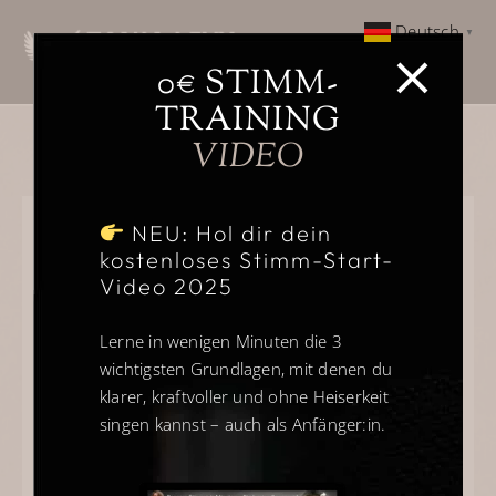
Zum
Deutsch
▼
Inhalt
Togg
springen
0€ STIMM-
Navi
TRAINING
Home
VIDEO
Über
NEU: Hol dir dein
kostenloses Stimm-Start-
Gesangsausbildung
SINGEN WIE EIN
Video 2025
PROFI-KI
Weitere Ausbildungen
Lerne in wenigen Minuten die 3
29,90
€
wichtigsten Grundlagen, mit denen du
klarer, kraftvoller und ohne Heiserkeit
Kein Mehrwertsteuerausweis, da Kleinunternehmer nach
Kundenstimmen
§19 (1) UStG.
singen kannst – auch als Anfänger:in.
0 € Angebot