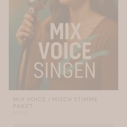
MIX VOICE / MISCH STIMME
PAKET
49,90
€