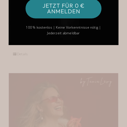
FACETTEN & EFFEKTE
JETZT FÜR 0 €
ANMELDEN
49,90
€
100 % kostenlos | Keine Vorkenntnisse nötig |
Jederzeit abmeldbar
Kein Mehrwertsteuerausweis, da Kleinunternehmer
nach §19 (1) UStG.
Details