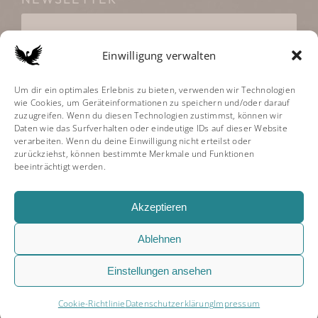
Einwilligung verwalten
Klicke hier, um Marketing-Cookies zu
Um dir ein optimales Erlebnis zu bieten, verwenden wir Technologien
wie Cookies, um Geräteinformationen zu speichern und/oder darauf
akzeptieren und diesen Inhalt zu aktivieren
zuzugreifen. Wenn du diesen Technologien zustimmst, können wir
Daten wie das Surfverhalten oder eindeutige IDs auf dieser Website
verarbeiten. Wenn du deine Einwilligung nicht erteilst oder
zurückziehst, können bestimmte Merkmale und Funktionen
beeinträchtigt werden.
Akzeptieren
Ablehnen
Einstellungen ansehen
Tania Levy Vocal Studio. All Rights Reserved. |
Impressum
|
Widerrufsbelehrung
|
AGB
|
Datenschutzerklärung
Cookie-Richtlinie
Datenschutzerklärung
Impressum