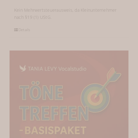
Kein Mehrwertsteuerausweis, da Kleinunternehmer
nach §19 (1) UStG.
Details