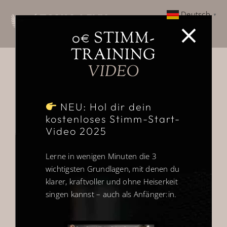
Zum
Deutsch
▼
Inhalt
Togg
springen
0€ STIMM-
Navi
TRAINING
Home
Sortieren nach
Standardsortierung
VIDEO
Über
Zeige
12 Produkte
NEU: Hol dir dein
kostenloses Stimm-Start-
Gesangsausbildung
Video 2025
Vocal Glow Up Event
Lerne in wenigen Minuten die 3
wichtigsten Grundlagen, mit denen du
klarer, kraftvoller und ohne Heiserkeit
Weitere Ausbildungen
singen kannst – auch als Anfänger:in.
Kundenstimmen