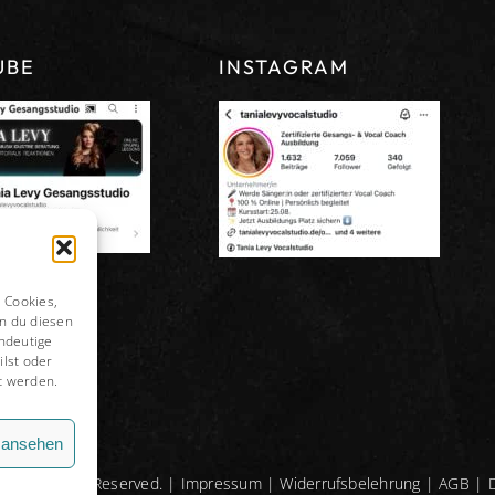
JETZT FÜR 0 € ANMELDEN
UBE
INSTAGRAM
100 % kostenlos | Keine Vorkenntnisse nötig | Jederzeit abmeldbar
 Cookies,
n du diesen
ndeutige
ilst oder
t werden.
n ansehen
io. All Rights Reserved. |
Impressum
|
Widerrufsbelehrung
|
AGB
|