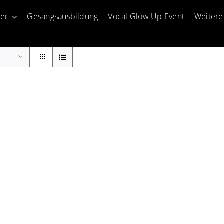
er
Gesangsausbildung
Vocal Glow Up Event
Weitere
0€ STIMM-TRAINING
N
VIDEO