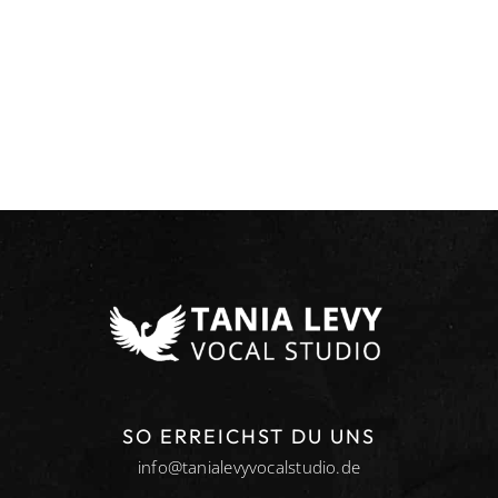
 dir dein kostenloses
rt-Video 2025
 Minuten die 3 wichtigsten
denen du klarer, kraftvoller und
singen kannst – auch als
Sofort-Zugang zu deinem kostenlosen Stimm-Start-Video
Kompakt, verständlich & direkt umsetzbar
Ideal für Einsteiger:innen, die endlich loslegen wollen
SO ERREICHST DU UNS
info@tanialevyvocalstudio.de