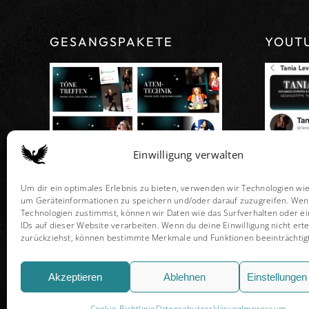
GESANGSPAKETE
YOUT
Einwilligung verwalten
Um dir ein optimales Erlebnis zu bieten, verwenden wir Technologien wie
um Geräteinformationen zu speichern und/oder darauf zuzugreifen. Wen
Technologien zustimmst, können wir Daten wie das Surfverhalten oder ei
IDs auf dieser Website verarbeiten. Wenn du deine Einwilligung nicht erte
zurückziehst, können bestimmte Merkmale und Funktionen beeinträchtig
Akzeptieren
Ablehnen
Einstellunge
Tania Levy Vocal Stud
Cookie-Richtlinie
Datenschutzerklärung
Impressum