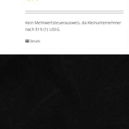
NEU: Hol
Kein Mehrwertsteuerausweis, da Kleinunternehmer
Stimm-Sta
nach §19 (1) UStG.
Lerne in wenigen
Details
Grundlagen, mit 
ohne Heiserkeit 
Anfänger:in.