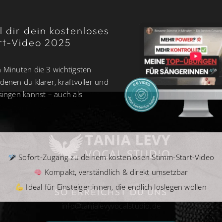
 dir dein kostenloses
rt-Video 2025
 Minuten die 3 wichtigsten
denen du klarer, kraftvoller und
singen kannst – auch als
Sofort-Zugang zu deinem kostenlosen Stimm-Start-Video
Kompakt, verständlich & direkt umsetzbar
Ideal für Einsteiger:innen, die endlich loslegen wollen
SO ERREICHST DU UNS
info@tanialevyvocalstudio.de