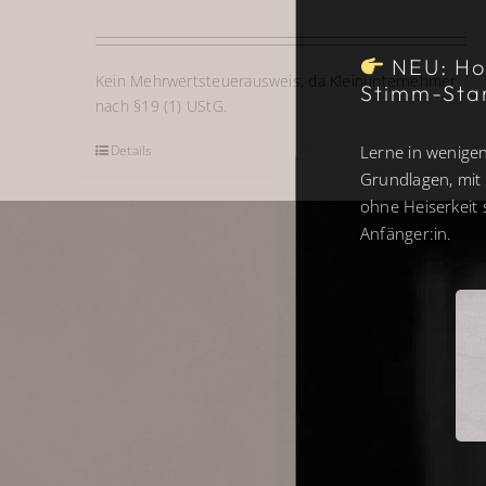
NEU: Hol
Kein Mehrwertsteuerausweis, da Kleinunternehmer
Stimm-Sta
nach §19 (1) UStG.
Lerne in wenigen
Details
Grundlagen, mit 
ohne Heiserkeit 
Anfänger:in.