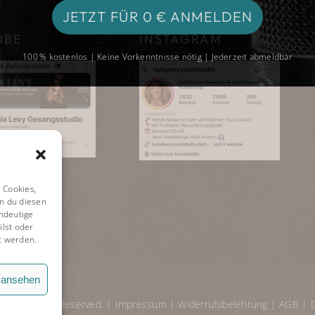
JETZT FÜR 0 € ANMELDEN
UBE
INSTAGRAM
100 % kostenlos | Keine Vorkenntnisse nötig | Jederzeit abmeldbar
 Cookies,
n du diesen
ndeutige
ilst oder
t werden.
n ansehen
io. All Rights Reserved. |
Impressum
|
Widerrufsbelehrung
|
AGB
|