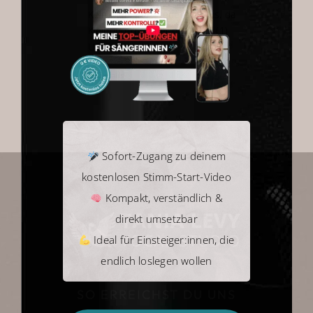
Kein Mehrwertsteuerausweis, da
Kleinunternehmer nach §19 (1)
Shop
UStG.
Details
Warenkorb
Sofort-Zugang zu deinem
kostenlosen Stimm-Start-Video
Kompakt, verständlich &
direkt umsetzbar
Ideal für Einsteiger:innen, die
endlich loslegen wollen
SO ERREICHST DU UNS