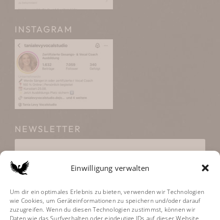
INSTAGRAM
NEWSLETTER
Einwilligung verwalten
Klicke hier, um Marketing-Cookies zu
Um dir ein optimales Erlebnis zu bieten, verwenden wir Technologien
wie Cookies, um Geräteinformationen zu speichern und/oder darauf
akzeptieren und diesen Inhalt zu aktivieren
zuzugreifen. Wenn du diesen Technologien zustimmst, können wir
Daten wie das Surfverhalten oder eindeutige IDs auf dieser Website