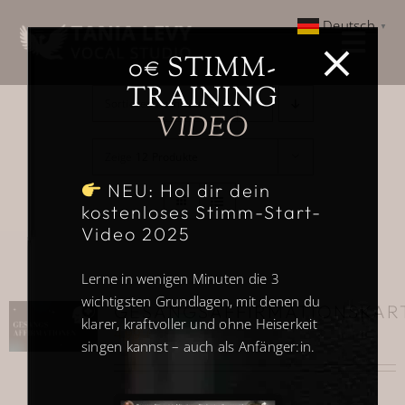
Zum
Deutsch
▼
Inhalt
Togg
springen
0€ STIMM-
Navi
TRAINING
Home
Sortieren nach
Name
VIDEO
Über
Zeige
12 Produkte
NEU: Hol dir dein
kostenloses Stimm-Start-
Gesangsausbildung
Video 2025
Weitere Ausbildungen
Lerne in wenigen Minuten die 3
wichtigsten Grundlagen, mit denen du
GESANGSAFFIRMATIONSKAR
klarer, kraftvoller und ohne Heiserkeit
Kundenstimmen
4,99
€
singen kannst – auch als Anfänger:in.
0 € Angebot