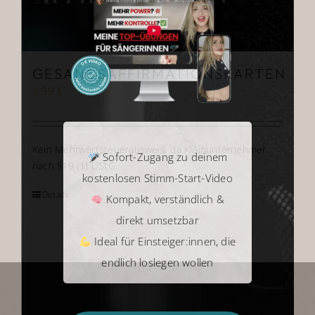
Shop
GESANGSAFFIRMATIONSKARTEN
Warenkorb
4,99
€
Kein Mehrwertsteuerausweis, da Kleinunternehmer
Sofort-Zugang zu deinem
nach §19 (1) UStG.
kostenlosen Stimm-Start-Video
Details
Kompakt, verständlich &
direkt umsetzbar
Ideal für Einsteiger:innen, die
endlich loslegen wollen