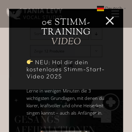
Zum
Deutsch
▼
Inhalt
Togg
springen
0€ STIMM-
Navi
TRAINING
Home
Sortieren nach
Name
VIDEO
Über
Zeige
12 Produkte
NEU: Hol dir dein
kostenloses Stimm-Start-
Gesangsausbildung
Video 2025
Weitere Ausbildungen
Lerne in wenigen Minuten die 3
wichtigsten Grundlagen, mit denen du
klarer, kraftvoller und ohne Heiserkeit
Kundenstimmen
singen kannst – auch als Anfänger:in.
0 € Angebot