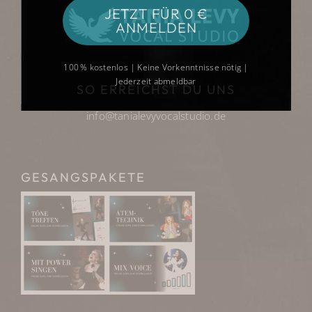
JETZT FÜR 0 €
ANMELDEN
100 % kostenlos | Keine Vorkenntnisse nötig |
Jederzeit abmeldbar
SO ERREICHST DU UNS
info@tanialevyvocalstudio.de
GESANGSPAKETE