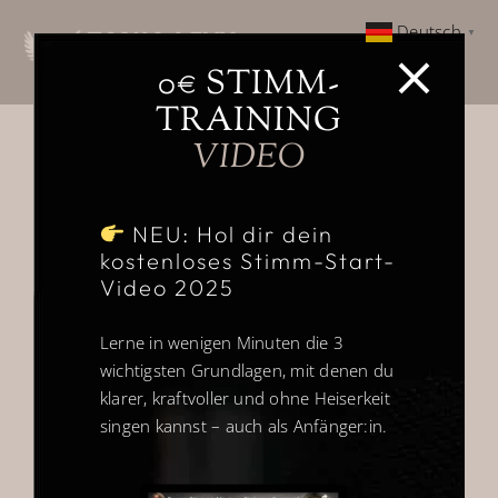
Zum
Deutsch
▼
Inhalt
Togg
springen
0€ STIMM-
Navi
TRAINING
Home
Sortieren nach
Name
VIDEO
Über
Zeige
12 Produkte
NEU: Hol dir dein
kostenloses Stimm-Start-
Gesangsausbildung
Video 2025
Vocal Glow Up Event
Lerne in wenigen Minuten die 3
wichtigsten Grundlagen, mit denen du
Sale!
klarer, kraftvoller und ohne Heiserkeit
Weitere Ausbildungen
singen kannst – auch als Anfänger:in.
Kundenstimmen